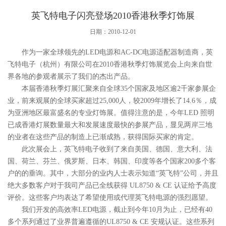
英飞特电子闪亮登场2010香港秋季灯饰展
日期：2010-12-01
作为一家全球领先的LED电源和AC-DC电源适配器制造商，英
飞特电子（杭州）有限公司在2010香港秋季灯饰展览会上向来自世
界各地的参观者展示了我们的杰出产品。
本届香港秋季灯展汇聚来自全球35个国家及地区逾2千家参展企
业，前来观展的全球买家超过25,000人，较2009年增长了14.6％，成
为亚洲地区最富盛名的专业灯饰展。值得注意的是，今年LED 照明
已成香港灯展数量最大和发展速度最快的参展产品，显见两岸三地
的业者在这些产品的制造上已渐成熟，获得国际买家的肯定。
此次展会上，英飞特电子收到了来自美国、德国、意大利、法
国、荷兰、芬兰、俄罗斯、日本、韩国、印度等各个国家200多个客
户的的垂询。其中，大部分的业内人士表示知道“英飞特”公司，并且
绝大多数客户对于我司产品已全线获得 UL8750 & CE 认证给予高度
评价。这些客户均表达了希望使用或代理英飞特电源的强烈愿望。
我们开发的高效率LED电源，截止到今年10月为止，已经有40
多个系列通过了业界普遍遵循的UL8750 & CE 安规认证。这些系列