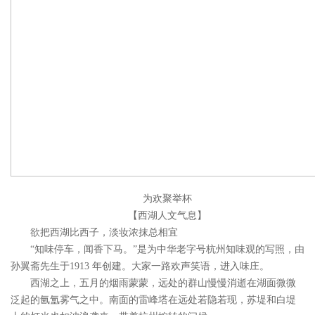
为欢聚举杯
【西湖人文气息】
欲把西湖比西子，淡妆浓抹总相宜
“知味停车，闻香下马。”是为中华老字号杭州知味观的写照，由
孙翼斋先生于1913 年创建。大家一路欢声笑语，进入味庄。
西湖之上，五月的烟雨蒙蒙，远处的群山慢慢消逝在湖面微微
泛起的氤氲雾气之中。南面的雷峰塔在远处若隐若现，苏堤和白堤