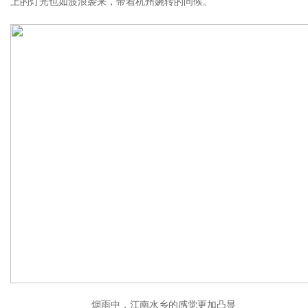
上的灯光也如波浪袭来，带着杭州婉转的问候。
烟雨中，江南水乡的感觉更加凸显